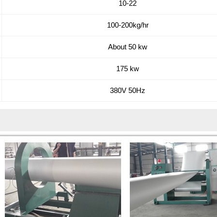
10-22
100-200kg/hr
About 50 kw
175 kw
380V 50Hz