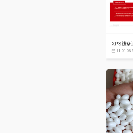
XPS线条
11-01 08: