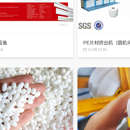
设备
PE片材挤出机（圆机
53
11-09 11:01