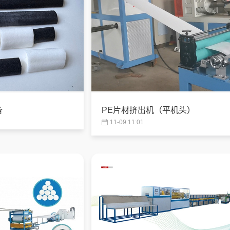
备
PE片材挤出机（平机头）
11-09 11:01