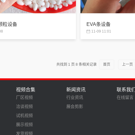
颗粒设备
EVA条设备
08
11-09 11:01
共找到
1
页
8
条相关记录
首页
上一页
视频合集
新闻资讯
联系我
厂区视频
行业资讯
在线留言
洽谈视频
展会剪影
试机视频
展示视频
发货视频