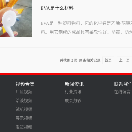
EVA是什么材料
EVA是一种塑料物料，它的化学名是乙烯-醋
料。用它制成的成品具有柔软性好、防震、防滑、
共找到
2
页
10
条相关记录
首页
上一页
视频合集
新闻资讯
联系我
厂区视频
行业资讯
在线留言
洽谈视频
展会剪影
试机视频
展示视频
发货视频