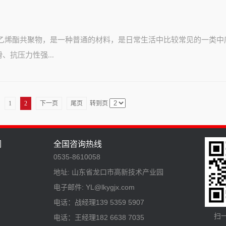
酸乙烯酯共聚物，是一种普通的材料，是日常生活中比较常见的一类中
抗压力性强...
1
2
下一页
尾页
转到页
们
全国咨询热线
0535-8610058
地址: 山东省龙口市高新技术产业园
电子邮件: YL@lkygjx.com
电话：战经理139 5359 5907
扫
电话：王经理182 6638 7035