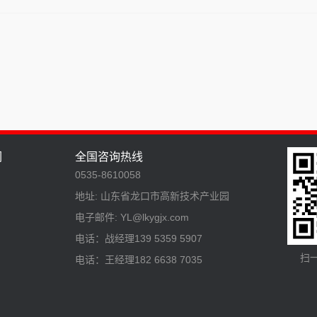
们
全国咨询热线
0535-8610058
地址: 山东省龙口市高新技术产业园
电子邮件: YL@lkygjx.com
电话：战经理139 5359 5907
扫
电话：王经理182 6638 7035