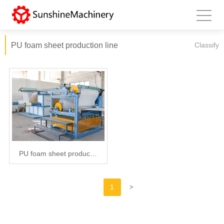
PU foam sheet production line
Classify
PU foam sheet produc…
Scan wechat QR code
X
>
1